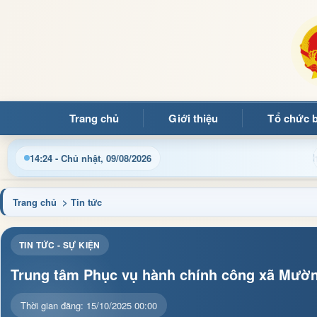
Trang chủ
Giới thiệu
Tổ chức 
Cập nhật thông tin điều hành, thủ tục hành chính và tin
14:24 - Chủ nhật, 09/08/2026
Trang chủ
> Tin tức
TIN TỨC - SỰ KIỆN
Trung tâm Phục vụ hành chính công xã Mườn
Thời gian đăng: 15/10/2025 00:00