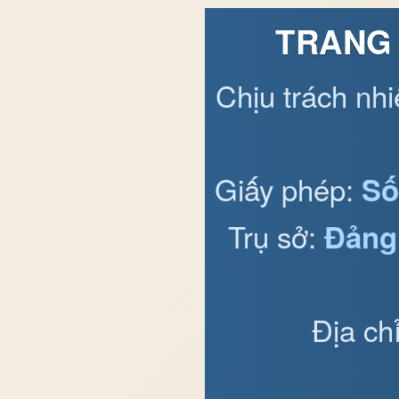
TRANG 
Chịu trách nh
Giấy phép:
Số
Trụ sở:
Đảng
Địa ch