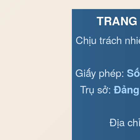
TRANG 
Chịu trách nh
Giấy phép:
Số
Trụ sở:
Đảng
Địa ch