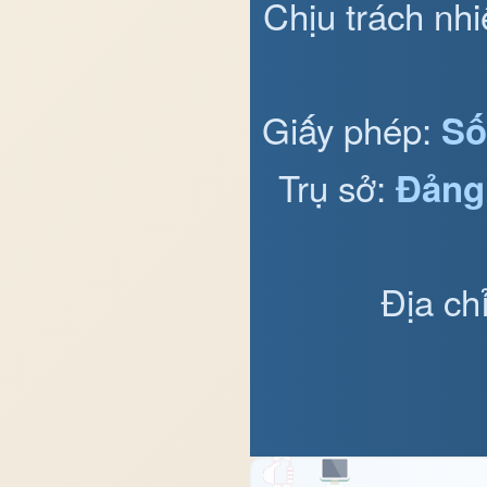
Chịu trách nh
Giấy phép:
Số
Trụ sở:
Đảng
Địa ch