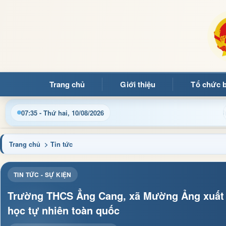
Trang chủ
Giới thiệu
Tổ chức 
g tin điều hành, thủ tục hành chính và tin tức địa phương nhan
07:35 - Thứ hai, 10/08/2026
Trang chủ
> Tin tức
TIN TỨC - SỰ KIỆN
Trường THCS Ẳng Cang, xã Mường Ảng xuất s
học tự nhiên toàn quốc