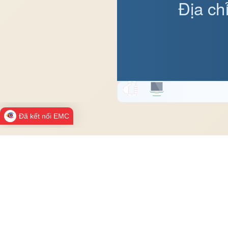
Địa ch
Đã kết nối EMC