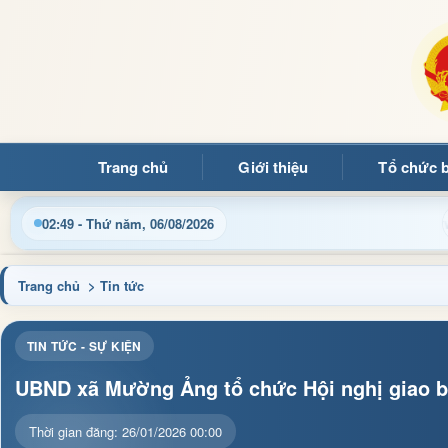
Trang chủ
Giới thiệu
Tổ chức 
Cập nhật thông tin điều hành, thủ tục hành chính và tin 
02:49 - Thứ năm, 06/08/2026
Trang chủ
> Tin tức
TIN TỨC - SỰ KIỆN
UBND xã Mường Ảng tổ chức Hội nghị giao ba
Thời gian đăng: 26/01/2026 00:00