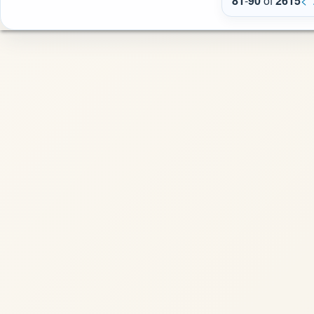
81
-
90
of
2615
<