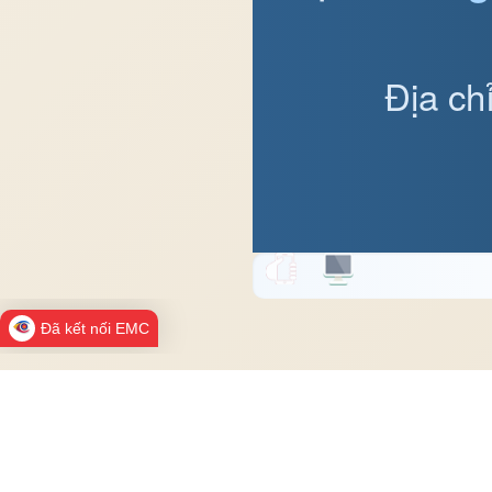
Địa ch
Đã kết nối EMC