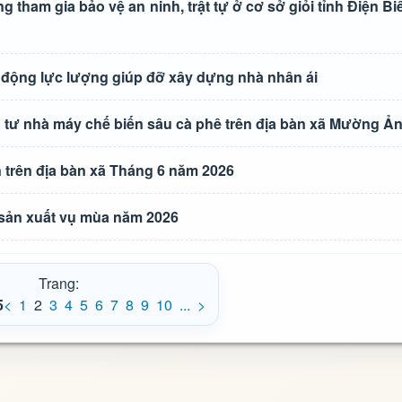
g tham gia bảo vệ an ninh, trật tự ở cơ sở giỏi tỉnh Điện Bi
 động lực lượng giúp đỡ xây dựng nhà nhân ái
u tư nhà máy chế biến sâu cà phê trên địa bàn xã Mường Ả
n trên địa bàn xã Tháng 6 năm 2026
sản xuất vụ mùa năm 2026
Trang:
5
<
1
2
3
4
5
6
7
8
9
10
...
>