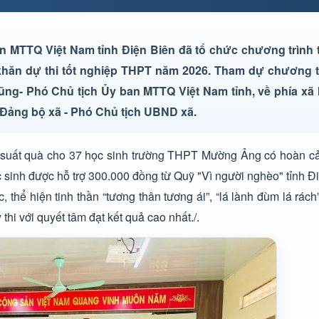
 MTTQ Việt Nam tỉnh Điện Biên đã tổ chức chương trình 
khăn dự thi tốt nghiệp THPT năm 2026. Tham dự chương tr
ng- Phó Chủ tịch Ủy ban MTTQ Việt Nam tỉnh, về phía x
 Đảng bộ xã - Phó Chủ tịch UBND xã.
 suất quà cho 37 học sinh trường THPT Mường Ảng có hoàn cả
 sinh được hỗ trợ 300.000 đồng từ Quỹ "Vì người nghèo" tỉnh Đ
 thể hiện tinh thần “tương thân tương ái”, “lá lành đùm lá rách
thi với quyết tâm đạt kết quả cao nhất./.