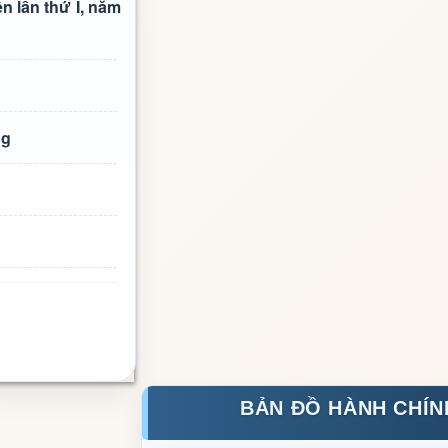
ên lần thứ I, năm
ng
BẢN ĐỒ HÀNH CHÍN