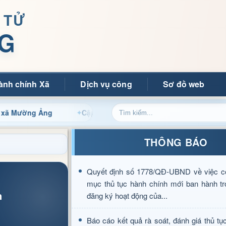
 TỬ
G
ành chính Xã
Dịch vụ công
Sơ đồ web
 Ảng
Cập nhật thông tin điều hành, thủ tục hành chính v
THÔNG BÁO
Quyết định số 1778/QĐ-UBND về việc c
mục thủ tục hành chính mới ban hành tr
n
đăng ký hoạt động của...
Báo cáo kết quả rà soát, đánh giá thủ tụ