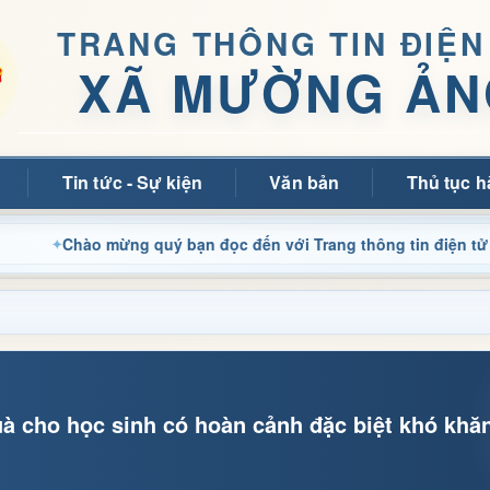
TRANG THÔNG TIN ĐIỆN
XÃ MƯỜNG ẢN
Tin tức - Sự kiện
Văn bản
Thủ tục h
ào mừng quý bạn đọc đến với Trang thông tin điện tử xã Mường
à cho học sinh có hoàn cảnh đặc biệt khó khă