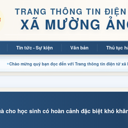
TRANG THÔNG TIN ĐIỆN
XÃ MƯỜNG ẢN
Tin tức - Sự kiện
Văn bản
Thủ tục h
ừng quý bạn đọc đến với Trang thông tin điện tử xã Mường Ản
à cho học sinh có hoàn cảnh đặc biệt khó khă