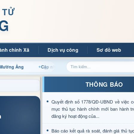
 TỬ
G
ành chính Xã
Dịch vụ công
Sơ đồ web
g
Cập nhật thông tin điều hành, thủ tục hành chính và ti
THÔNG BÁO
Quyết định số 1778/QĐ-UBND về việc c
mục thủ tục hành chính mới ban hành tr
n
đăng ký hoạt động của...
Báo cáo kết quả rà soát, đánh giá thủ tụ