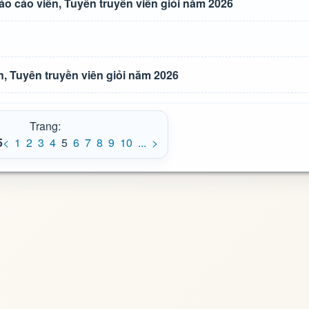
o cáo viên, Tuyên truyền viên giỏi năm 2026
, Tuyên truyền viên giỏi năm 2026
Trang:
5
<
1
2
3
4
5
6
7
8
9
10
...
>