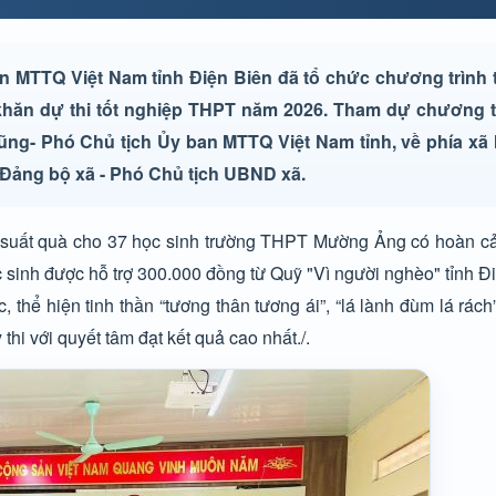
 MTTQ Việt Nam tỉnh Điện Biên đã tổ chức chương trình 
khăn dự thi tốt nghiệp THPT năm 2026. Tham dự chương tr
ng- Phó Chủ tịch Ủy ban MTTQ Việt Nam tỉnh, về phía x
 Đảng bộ xã - Phó Chủ tịch UBND xã.
 suất quà cho 37 học sinh trường THPT Mường Ảng có hoàn cả
 sinh được hỗ trợ 300.000 đồng từ Quỹ "Vì người nghèo" tỉnh Đ
 thể hiện tinh thần “tương thân tương ái”, “lá lành đùm lá rách
thi với quyết tâm đạt kết quả cao nhất./.