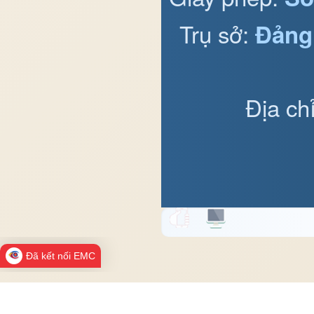
Trụ sở:
Đảng
Địa ch
Đã kết nối EMC