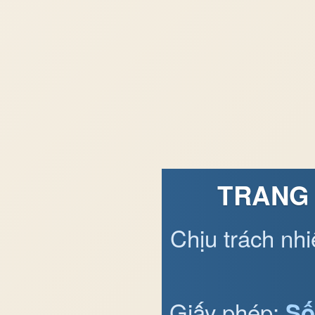
TRANG 
Chịu trách nh
Giấy phép:
Số