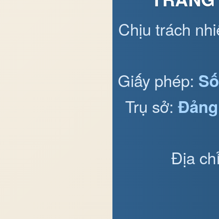
Chịu trách nh
Giấy phép:
Số
Trụ sở:
Đảng
Địa ch