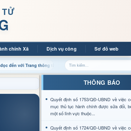
 TỬ
G
ành chính Xã
Dịch vụ công
Sơ đồ web
i Trang thông tin điện tử xã Mường Ảng
Cập nhật thông 
THÔNG BÁO
Quyết định số 1753/QĐ-UBND về việc c
mục thủ tục hành chính được sửa đổi, b
một số lĩnh vực thuộc...
Quyết định số 1724/QĐ-UBND về việc c