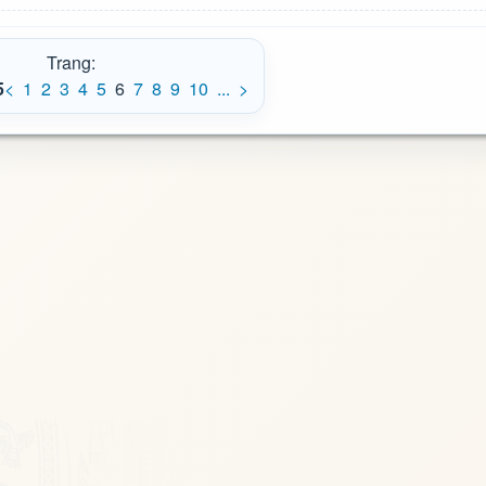
Trang:
5
<
1
2
3
4
5
6
7
8
9
10
...
>