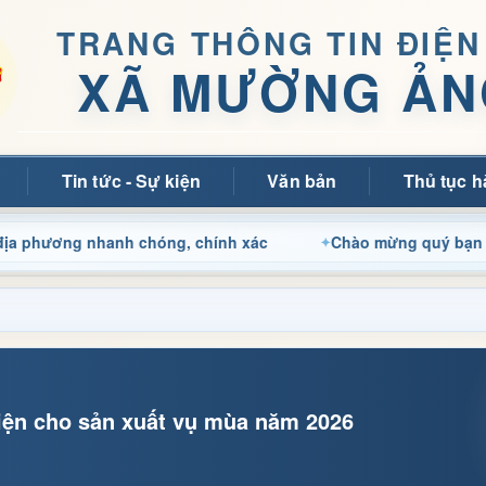
TRANG THÔNG TIN ĐIỆN
XÃ MƯỜNG ẢN
Tin tức - Sự kiện
Văn bản
Thủ tục h
ng nhanh chóng, chính xác
Chào mừng quý bạn đọc đến vớ
iện cho sản xuất vụ mùa năm 2026