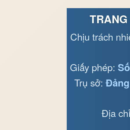
TRANG 
Chịu trách nh
Giấy phép:
Số
Trụ sở:
Đảng
Địa ch