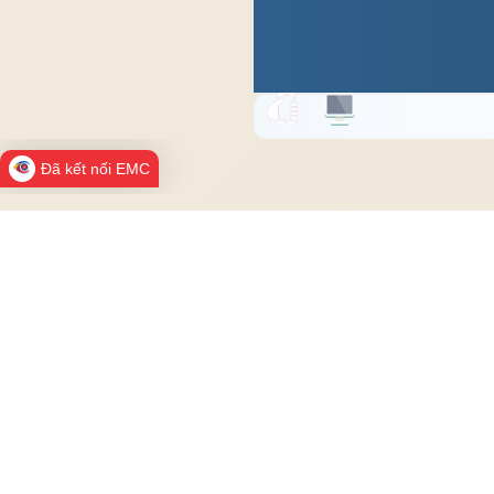
Đã kết nối EMC