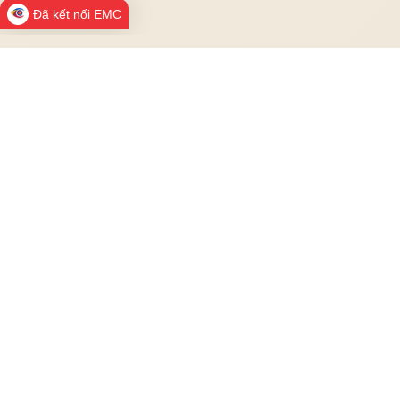
Đã kết nối EMC