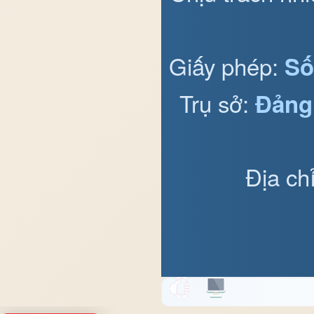
Giấy phép:
Số
Trụ sở:
Đảng
Địa ch