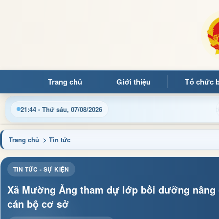
Trang chủ
Giới thiệu
Tổ chức 
ông tin điều hành, thủ tục hành chính và tin tức địa phương nh
21:44 - Thứ sáu, 07/08/2026
Trang chủ
> Tin tức
TIN TỨC - SỰ KIỆN
Xã Mường Ảng tham dự lớp bồi dưỡng nâng ca
cán bộ cơ sở