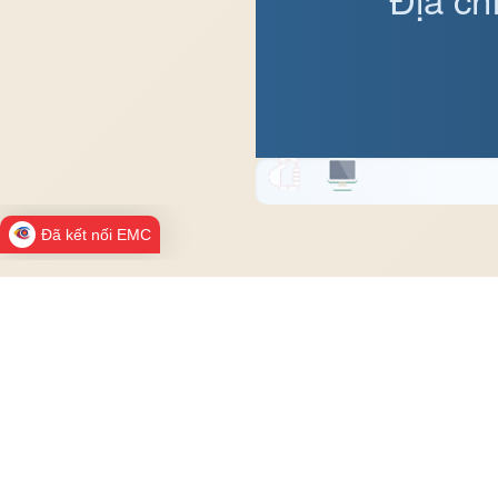
Đã kết nối EMC