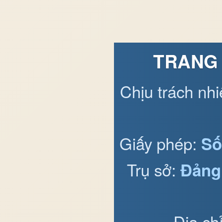
TRANG 
Chịu trách nh
Giấy phép:
Số
Trụ sở:
Đảng
Địa ch