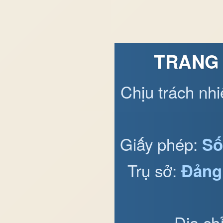
TRANG 
Chịu trách nh
Giấy phép:
Số
Trụ sở:
Đảng
Địa ch