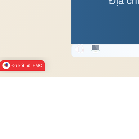
Đã kết nối EMC