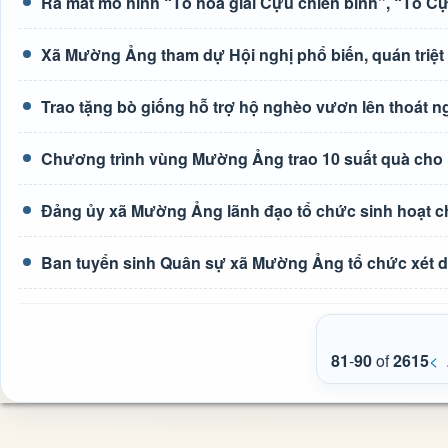
Ra mắt mô hình “Tổ hòa giải Cựu chiến binh”, “Tổ C
Xã Mường Ảng tham dự Hội nghị phổ biến, quán triệt c
Trao tặng bò giống hỗ trợ hộ nghèo vươn lên thoát 
Chương trình vùng Mường Ảng trao 10 suất quà cho 
Đảng ủy xã Mường Ảng lãnh đạo tổ chức sinh hoạt c
Ban tuyển sinh Quân sự xã Mường Ảng tổ chức xét du
81
-
90
of
2615
<