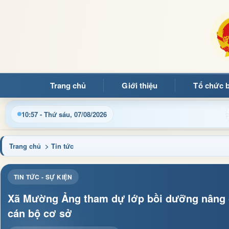
Trang chủ
Giới thiệu
Tổ chức 
hành, thủ tục hành chính và tin tức địa phương nhanh chóng, ch
10:57 - Thứ sáu, 07/08/2026
Trang chủ
> Tin tức
TIN TỨC - SỰ KIỆN
Xã Mường Ảng tham dự lớp bồi dưỡng nâng ca
cán bộ cơ sở