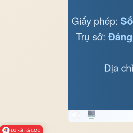
Giấy phép:
Số
Trụ sở:
Đảng
Địa ch
Đã kết nối EMC