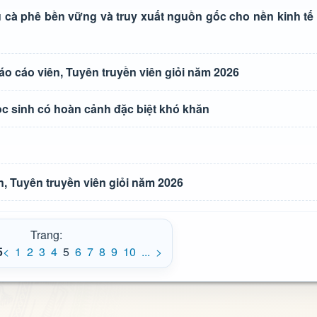
 cà phê bền vững và truy xuất nguồn gốc cho nền kinh tế
o cáo viên, Tuyên truyền viên giỏi năm 2026
ọc sinh có hoàn cảnh đặc biệt khó khăn
, Tuyên truyền viên giỏi năm 2026
Trang:
5
<
1
2
3
4
5
6
7
8
9
10
...
>