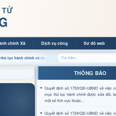
 TỬ
G
ành chính Xã
Dịch vụ công
Sơ đồ web
nh chính và tin tức địa phương nhanh chóng, chính xác
C
THÔNG BÁO
Quyết định số 1753/QĐ-UBND về việc c
mục thủ tục hành chính được sửa đổi, b
một số lĩnh vực thuộc...
Quyết định số 1724/QĐ-UBND về việc c