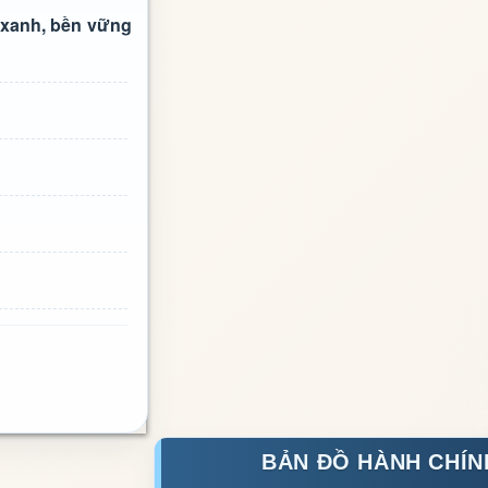
 xanh, bền vững
BẢN ĐỒ HÀNH CHÍN