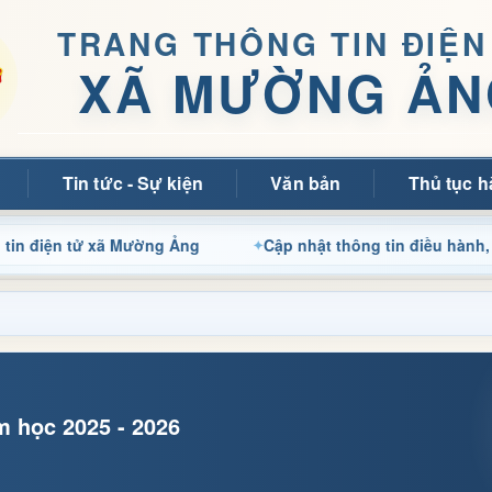
TRANG THÔNG TIN ĐIỆN
XÃ MƯỜNG ẢN
Tin tức - Sự kiện
Văn bản
Thủ tục h
ử xã Mường Ảng
Cập nhật thông tin điều hành, thủ tục hà
 học 2025 - 2026