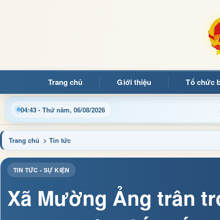
Trang chủ
Giới thiệu
Tổ chức 
in điều hành, thủ tục hành chính và tin tức địa phương nhanh ch
04:43 - Thứ năm, 06/08/2026
Trang chủ
> Tin tức
TIN TỨC - SỰ KIỆN
Xã Mường Ảng trân trọ