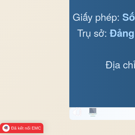
Giấy phép:
Số
Trụ sở:
Đảng
Địa ch
Đã kết nối EMC