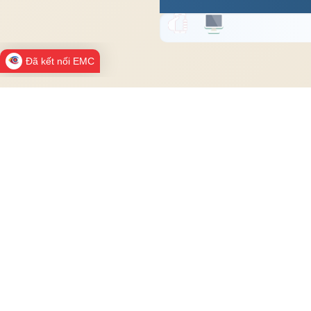
Đã kết nối EMC