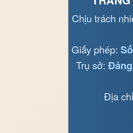
Chịu trách nh
Giấy phép:
Số
Trụ sở:
Đảng
Địa ch