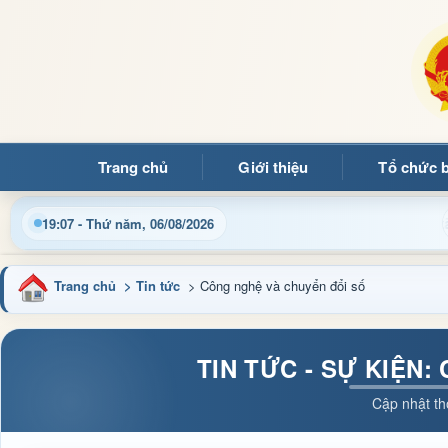
Trang chủ
Giới thiệu
Tổ chức 
hào mừng quý bạn đọc đến với Trang thông tin điện tử xã Mườn
19:07 - Thứ năm, 06/08/2026
Trang chủ
> Tin tức
> Công nghệ và chuyển đổi số
TIN TỨC - SỰ KIỆN
Cập nhật th