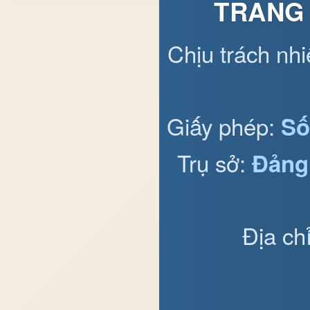
TRANG 
Chịu trách nh
Giấy phép:
Số
Trụ sở:
Đảng
Địa ch