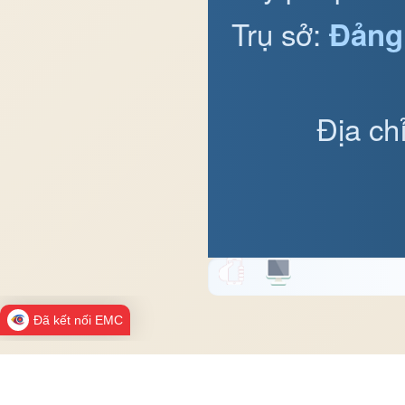
Trụ sở:
Đảng
Địa ch
Đã kết nối EMC