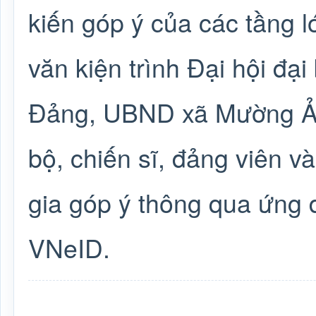
kiến góp ý của các tầng l
văn kiện trình Đại hội đạ
Đảng, UBND xã Mường Ản
bộ, chiến sĩ, đảng viên v
gia góp ý thông qua ứng 
VNeID.