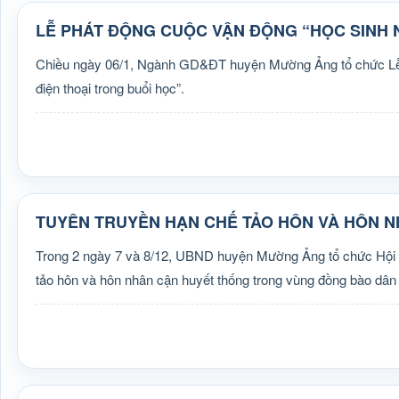
LỄ PHÁT ĐỘNG CUỘC VẬN ĐỘNG “HỌC SINH 
Chiều ngày 06/1, Ngành GD&ĐT huyện Mường Ảng tổ chức Lễ ph
điện thoại trong buổi học”.
TUYÊN TRUYỀN HẠN CHẾ TẢO HÔN VÀ HÔN 
Trong 2 ngày 7 và 8/12, UBND huyện Mường Ảng tổ chức Hội ngh
tảo hôn và hôn nhân cận huyết thống trong vùng đồng bào dân 