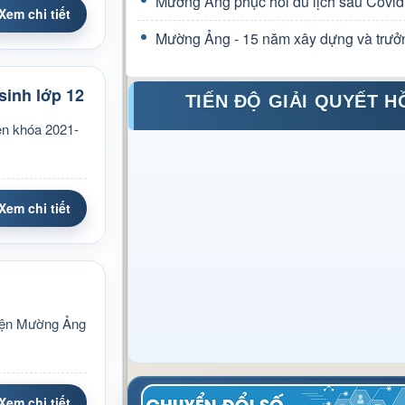
Mường Ảng phục hồi du lịch sau Covid
Xem chi tiết
Mường Ảng - 15 năm xây dựng và trưở
inh lớp 12
TIẾN ĐỘ GIẢI QUYẾT H
ên khóa 2021-
Xem chi tiết
uyện Mường Ảng
Xem chi tiết