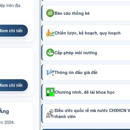
ệp trên địa
Báo cáo thống kê
Xem chi tiết
Chiến lược, kế hoạch, quy hoạch
Cấp phép môi trường
Thông tin đấu giá đất
Xem chi tiết
Chương trình, đề tài khoa học
 Ảng
Điều ước quốc tế mà nước CHXHCN Vi
thành viên
ăm 2024.