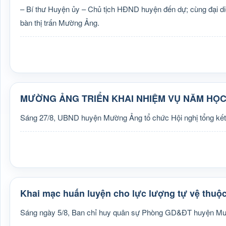
– Bí thư Huyện ủy – Chủ tịch HĐND huyện đến dự; cùng đại di
bàn thị trấn Mường Ảng.
MƯỜNG ẢNG TRIỂN KHAI NHIỆM VỤ NĂM HỌC 
Sáng 27/8, UBND huyện Mường Ảng tổ chức Hội nghị tổng kết
Khai mạc huấn luyện cho lực lượng tự vệ th
Sáng ngày 5/8, Ban chỉ huy quân sự Phòng GD&ĐT huyện Mườn