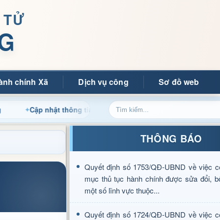
 TỬ
G
ành chính Xã
Dịch vụ công
Sơ đồ web
Cập nhật thông tin điều hành, thủ tục hành chính và tin tức đị
THÔNG BÁO
Quyết định số 1753/QĐ-UBND về việc c
mục thủ tục hành chính được sửa đổi, b
một số lĩnh vực thuộc...
Quyết định số 1724/QĐ-UBND về việc c