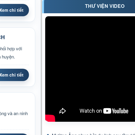
THƯ VIỆN VIDEO
Xem chi tiết
CH
hối hợp với
n huyện.
Xem chi tiết
òng và an ninh