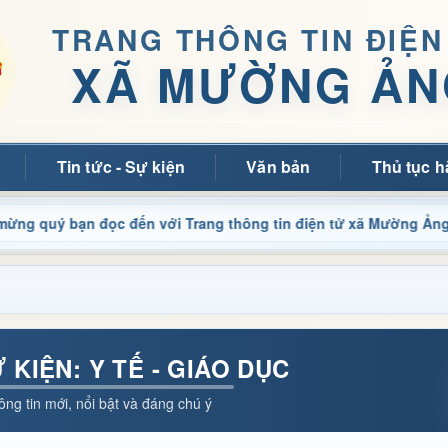
TRANG THÔNG TIN ĐIỆN
XÃ MƯỜNG ẢN
Tin tức - Sự kiện
Văn bản
Thủ tục h
bạn đọc đến với Trang thông tin điện tử xã Mường Ảng
Ự KIỆN: Y TẾ - GIÁO DỤC
ông tin mới, nổi bật và đáng chú ý