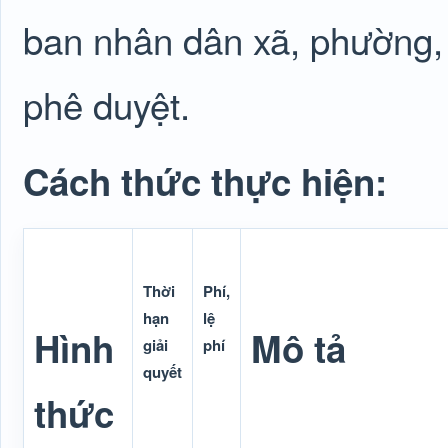
ban nhân dân xã, phường, 
phê duyệt.
Cách thức thực hiện:
Thời
Phí,
hạn
lệ
Hình
Mô tả
giải
phí
quyết
thức