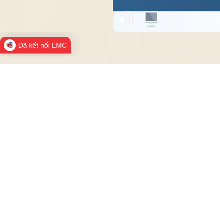
Đã kết nối EMC