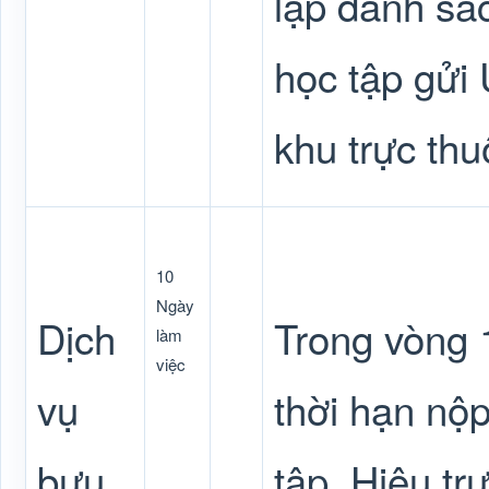
lập danh sác
học tập gửi
khu trực thu
10
Ngày
Dịch
Trong vòng 1
làm
việc
vụ
thời hạn nộp
bưu
tập, Hiệu t