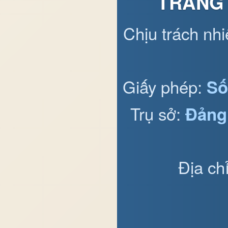
TRANG 
Chịu trách nh
Giấy phép:
Số
Trụ sở:
Đảng
Địa ch