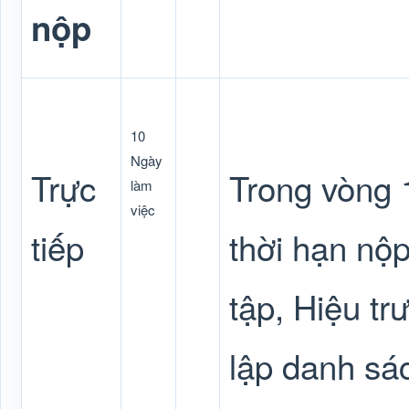
nộp
10
Ngày
Trực
Trong vòng 1
làm
việc
tiếp
thời hạn nộp
tập, Hiệu t
lập danh sác