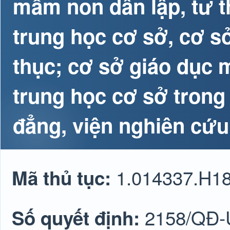
mầm non dân lập, tư t
trung học cơ sở, cơ s
thục; cơ sở giáo dục 
trung học cơ sở trong
đẳng, viện nghiên cứu
1.014337.H1
Mã thủ tục:
2158/QĐ
Số quyết định: