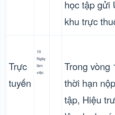
học tập gửi
khu trực thu
10
Ngày
Trực
Trong vòng 1
làm
việc
tuyến
thời hạn nộp
tập, Hiệu t