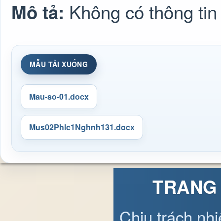
Không có thông tin
Mô tả:
MẪU TẢI XUỐNG
Mau-so-01.docx
Mus02Phlc1Nghnh131.docx
TRANG 
Chịu trách nh