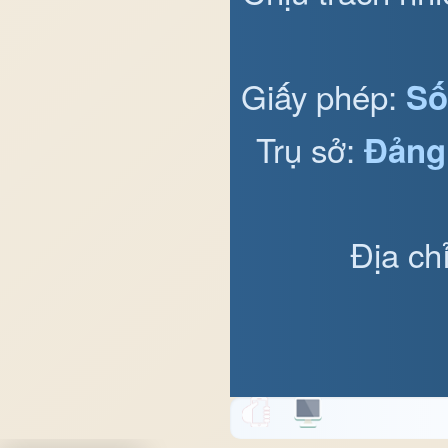
Giấy phép:
Số
Trụ sở:
Đảng
Địa ch