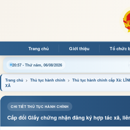
Trang chủ
Giới thiệu
Tổ chức 
uý bạn đọc đến với Trang thông tin điện tử xã Mường Ảng
20:57 - Thứ năm, 06/08/2026
Trang chủ
>
Thủ tục hành chính
>
Thủ tục hành chính cấp Xã: 
XÃ
CHI TIẾT THỦ TỤC HÀNH CHÍNH
Cấp đổi Giấy chứng nhận đăng ký hợp tác xã, liê