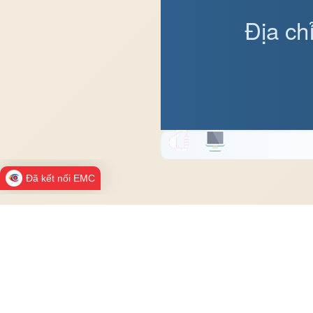
Địa ch
Đã kết nối EMC