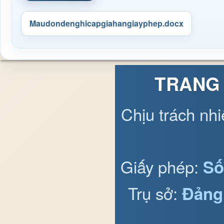
Maudondenghicapgiahangiayphep.docx
TRANG 
Chịu trách nh
Giấy phép:
Số
Trụ sở:
Đảng