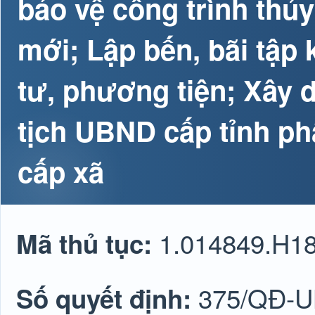
bảo vệ công trình thủy
mới; Lập bến, bãi tập k
tư, phương tiện; Xây
tịch UBND cấp tỉnh p
cấp xã
1.014849.H1
Mã thủ tục:
375/QĐ-
Số quyết định: