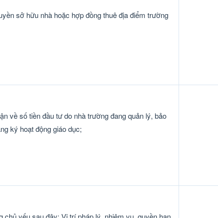
uyền sở hữu nhà hoặc hợp đồng thuê địa điểm trường
ận về số tiền đầu tư do nhà trường đang quản lý, bảo
ăng ký hoạt động giáo dục;
chủ yếu sau đây: Vị trí pháp lý, nhiệm vụ, quyền hạn