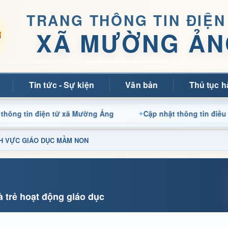
TRANG THÔNG TIN ĐIỆN
XÃ MƯỜNG ẢN
Tin tức - Sự kiện
Văn bản
Thủ tục h
in điện tử xã Mường Ảng
Cập nhật thông tin điều hành, t
LĨNH VỰC GIÁO DỤC MẦM NON
 trẻ hoạt động giáo dục