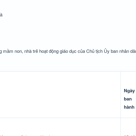
xã
g mầm non, nhà trẻ hoạt động giáo dục của Chủ tịch Ủy ban nhân dâ
Ngày
ban
hành