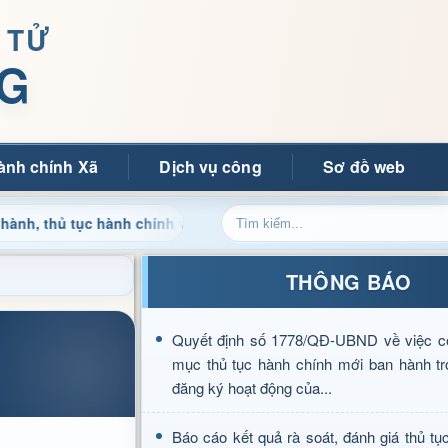
 TỬ
G
ành chính Xã
Dịch vụ công
Sơ đồ web
hủ tục hành chính và tin tức địa phương nhanh chóng, chính xác
THÔNG BÁO
Quyết định số 1778/QĐ-UBND về việc c
mục thủ tục hành chính mới ban hành tr
đăng ký hoạt động của...
Báo cáo kết quả rà soát, đánh giá thủ tụ