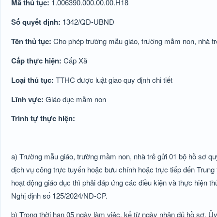
Mã thủ tục:
1.006390.000.00.00.H18
Số quyết định:
1342/QĐ-UBND
Tên thủ tục:
Cho phép trường mẫu giáo, trường mầm non, nhà tr
Cấp thực hiện:
Cấp Xã
Loại thủ tục:
TTHC được luật giao quy định chi tiết
Lĩnh vực:
Giáo dục mầm non
Trình tự thực hiện:
a) Trường mẫu giáo, trường mầm non, nhà trẻ gửi 01 bộ hồ sơ qu
dịch vụ công trực tuyến hoặc bưu chính hoặc trực tiếp đến Tru
hoạt động giáo dục thì phải đáp ứng các điều kiện và thực hiện t
Nghị định số 125/2024/NĐ-CP.
b) Trong thời hạn 05 ngày làm việc, kể từ ngày nhận đủ hồ sơ, 