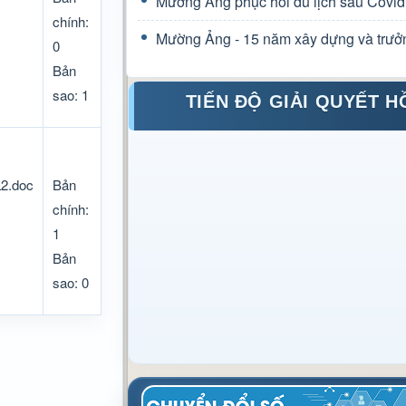
Mường Ảng phục hồi du lịch sau Covid
chính:
Mường Ảng - 15 năm xây dựng và trưở
0
Bản
sao: 1
TIẾN ĐỘ GIẢI QUYẾT H
2.doc
Bản
chính:
1
Bản
sao: 0