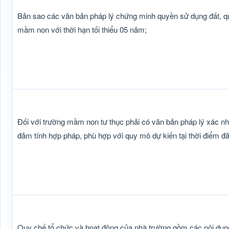
Bản sao các văn bản pháp lý chứng minh quyền sử dụng đất, q
mầm non với thời hạn tối thiểu 05 năm;
Đối với trường mầm non tư thục phải có văn bản pháp lý xác nh
đảm tính hợp pháp, phù hợp với quy mô dự kiến tại thời điểm đ
Quy chế tổ chức và hoạt động của nhà trường gồm các nội dung 