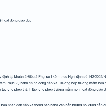
ẻ hoạt động giáo dục
y định tại khoản 2 Điều 2 Phụ lục I kèm theo Nghị định số 142/2025
ng tâm Phục vụ hành chính công cấp xã. Trường hợp trường mầm non 
hủ tục cho phép thành lập, cho phép trường mầm non hoạt động giáo d
Ủy ban nhân dân cấp xã thông báo bằng văn bản những nội dung cần c