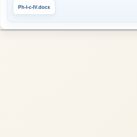
Ph-l-c-IV.docx