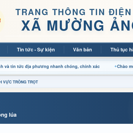
TRANG THÔNG TIN ĐIỆN
XÃ MƯỜNG ẢN
Tin tức - Sự kiện
Văn bản
Thủ tục h
n tức địa phương nhanh chóng, chính xác
Chào mừng quý b
LĨNH VỰC TRỒNG TRỌT
ồng lúa