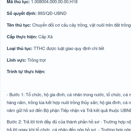
Mã thủ tục:
1.008004.000.00.00.H18
Số quyết định:
893/QĐ-UBND
Tên thủ tục:
Chuyển đổi cơ cấu cây trồng, vật nuôi trên đất trồng
Cấp thực hiện:
Cấp Xã
Loại thủ tục:
TTHC được luật giao quy định chi tiết
Lĩnh vực:
Trồng trọt
Trình tự thực hiện:
- Bước 1: Tổ chức, hộ gia đình, cá nhân trong nước, tổ chức, cá
hàng năm, trồng lúa kết hợp nuôi trồng thủy sản; hộ gia đình, cá
năm gửi hồ sơ đến Bộ phận Tiếp nhận và Trả kết quả thuộc UBN
Bước 2: Trả lời tính đầy đủ của thành phần hồ sơ - Trường hợp nộ
trả lời ngay khi tổ chức, cá nhân đến nộp hồ sơ. - Trường hợp n