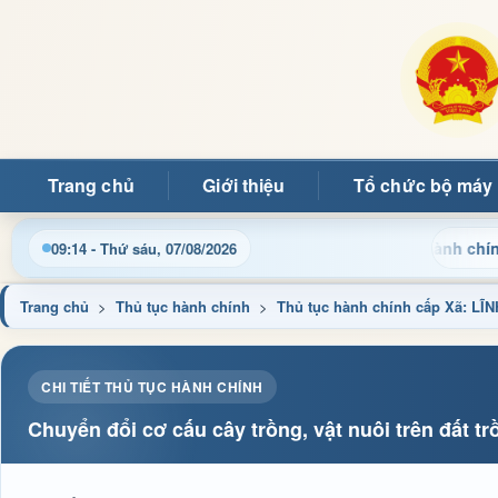
Trang chủ
Giới thiệu
Tổ chức bộ máy
Cập nhật thông tin điều hành, thủ tục hành chính và ti
09:14 - Thứ sáu, 07/08/2026
Trang chủ
>
Thủ tục hành chính
>
Thủ tục hành chính cấp Xã: 
CHI TIẾT THỦ TỤC HÀNH CHÍNH
Chuyển đổi cơ cấu cây trồng, vật nuôi trên đất tr