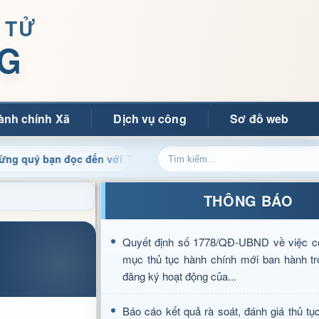
 TỬ
G
ành chính Xã
Dịch vụ công
Sơ đồ web
ạn đọc đến với Trang thông tin điện tử xã Mường Ảng
C
THÔNG BÁO
Quyết định số 1778/QĐ-UBND về việc c
mục thủ tục hành chính mới ban hành tr
đăng ký hoạt động của...
Báo cáo kết quả rà soát, đánh giá thủ tụ