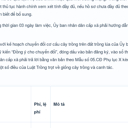
t thủ tục hành chính xem xét tính đầy đủ, nếu hồ sơ chưa đầy đủ the
n biết để bổ sung.
g thời gian 03 ngày làm việc, Ủy ban nhân dân cấp xã phải hướng dẫn
với kế hoạch chuyển đổi cơ cấu cây trồng trên đất trồng lúa của Ủy
ý kiến “Đồng ý cho chuyển đổi”, đóng dấu vào bản đăng ký, vào sổ the
n cấp xã phải trả lời bằng văn bản theo Mẫu số 05.CĐ Phụ lục X kè
 số điều của Luật Trồng trọt về giống cây trồng và canh tác.
Phí, lệ
Mô tả
phí