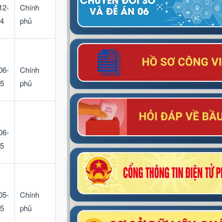
12-
Chính
4
phủ
06-
Chính
5
phủ
06-
5
05-
Chính
5
phủ