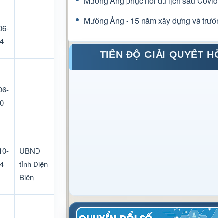
Mường Ảng phục hồi du lịch sau Covid
Mường Ảng - 15 năm xây dựng và trưở
06-
4
TIẾN ĐỘ GIẢI QUYẾT H
06-
0
10-
UBND
4
tỉnh Điện
Biên