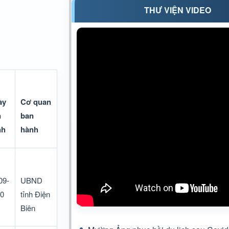
THƯ VIỆN VIDEO
ày
Cơ quan
n
ban
nh
hành
09-
UBND
0
tỉnh Điện
Biên