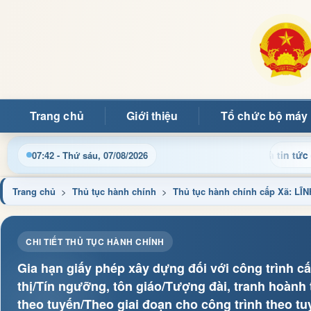
Trang chủ
Giới thiệu
Tổ chức bộ máy
 nhật thông tin điều hành, thủ tục hành chính và tin tức địa ph
07:42 - Thứ sáu, 07/08/2026
Trang chủ
>
Thủ tục hành chính
>
Thủ tục hành chính cấp Xã: 
CHI TIẾT THỦ TỤC HÀNH CHÍNH
Gia hạn giấy phép xây dựng đối với công trình cấ
thị/Tín ngưỡng, tôn giáo/Tượng đài, tranh hoành
theo tuyến/Theo giai đoạn cho công trình theo tuy