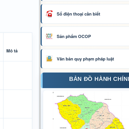
Số điện thoại cần biết
Sản phẩm OCOP
Mô tả
Văn bản quy phạm pháp luật
BẢN ĐỒ HÀNH CHÍN