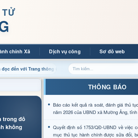
 TỬ
G
ành chính Xã
Dịch vụ công
Sơ đồ web
với Trang thông tin điện tử xã Mường Ảng
Cập nhật thô
THÔNG BÁO
Báo cáo kết quả rà soát, đánh giá thủ tụ
năm 2026 của UBND xã Mường Ảng, tỉnh 
n trong đô
ình không
Quyết định số 1753/QĐ-UBND về việc c
mục thủ tục hành chính được sửa đổi, b