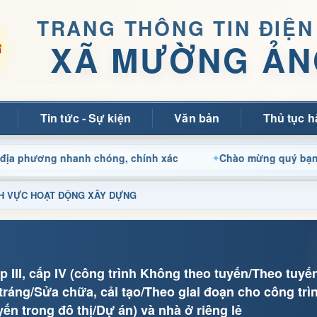
TRANG THÔNG TIN ĐIỆN
XÃ MƯỜNG ẢN
Tin tức - Sự kiện
Văn bản
Thủ tục h
ương nhanh chóng, chính xác
Chào mừng quý bạn đọc đến 
LĨNH VỰC HOẠT ĐỘNG XÂY DỰNG
p III, cấp IV (công trình Không theo tuyến/Theo tuyế
 tráng/Sửa chữa, cải tạo/Theo giai đoạn cho công tr
ến trong đô thị/Dự án) và nhà ở riêng lẻ