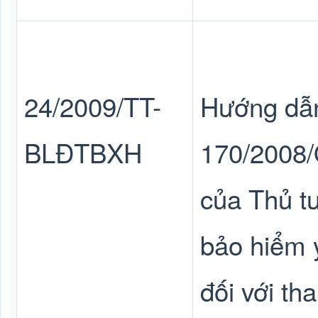
24/2009/TT-
Hướng dẫn
BLĐTBXH
170/2008/
của Thủ t
bảo hiểm y
đối với th