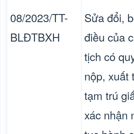
08/2023/TT-
Sửa đổi, b
BLĐTBXH
điều của c
tịch có qu
nộp, xuất 
tạm trú gi
xác nhận n