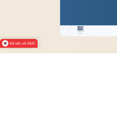
Đã kết nối EMC