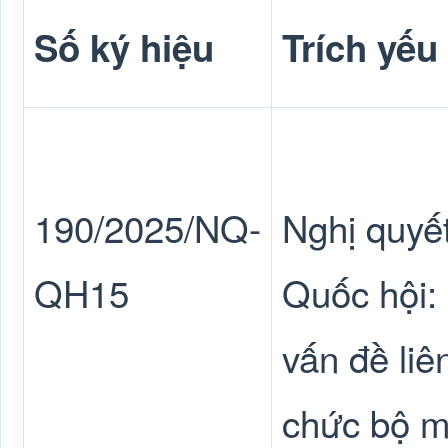
Số ký hiệu
Trích yếu
190/2025/NQ-
Nghị quyế
QH15
Quốc hội: 
vấn đề liê
chức bộ m