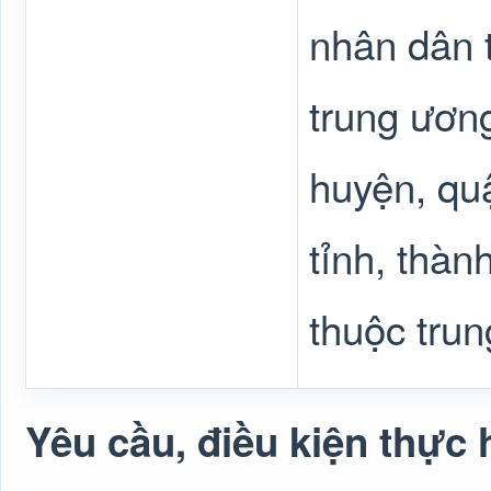
nhân dân t
trung ươn
huyện, quậ
tỉnh, thàn
thuộc tru
Yêu cầu, điều kiện thực 