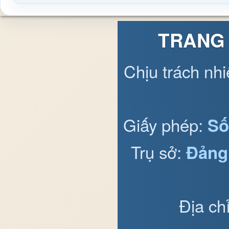
TRANG 
Chịu trách nh
Giấy phép:
Số
Trụ sở:
Đảng
Địa ch