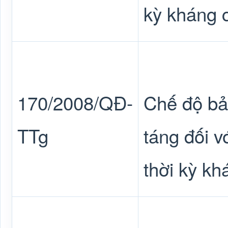
kỳ kháng 
170/2008/QĐ-
Chế độ bảo
TTg
táng đối v
thời kỳ k