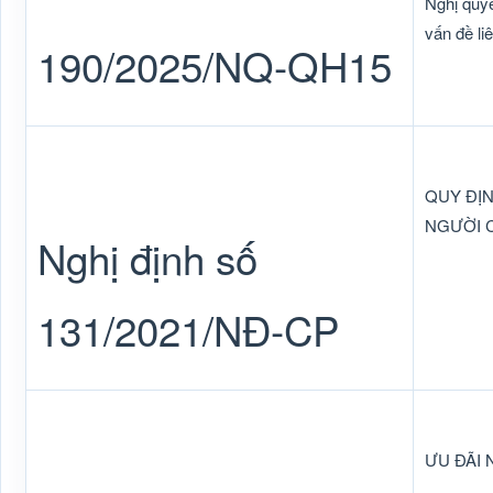
Nghị quy
vấn đề l
190/2025/NQ-QH15
QUY ĐỊN
NGƯỜI 
Nghị định số
131/2021/NĐ-CP
ƯU ĐÃI