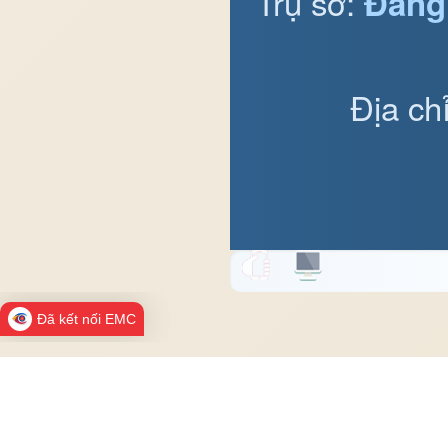
Trụ sở:
Đảng
Địa ch
Đã kết nối EMC