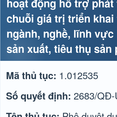
hoạt động hỗ trợ phát t
chuỗi giá trị triển kha
ngành, nghề, lĩnh vực
sản xuất, tiêu thụ sả
1.012535
Mã thủ tục:
2683
/QĐ
Số quyết định:
Phê duyệt dự 
Tên thủ tục: