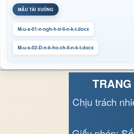
MẪU TẢI XUỐNG
M-u-s-01-n-ngh-h-tr-li-n-k-t.docx
M-u-s-02-D-n-k-ho-ch-li-n-k-t.docx
TRANG 
Chịu trách nh
Giấy phép:
Số