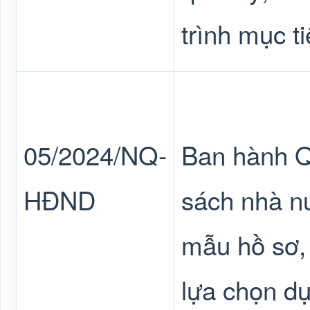
trình mục t
05/2024/NQ-
Ban hành Q
HĐND
sách nhà nư
mẫu hồ sơ, t
lựa chọn d