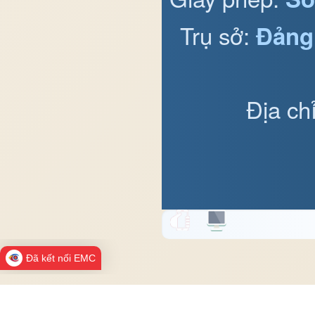
Trụ sở:
Đảng
Địa ch
Đã kết nối EMC