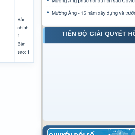
Mường Ảng phục hồi du lịch sau Covid
Mường Ảng - 15 năm xây dựng và trưở
Bản
chính:
TIẾN ĐỘ GIẢI QUYẾT H
1
Bản
sao: 1