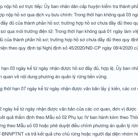
p nộp hồ sơ trực tiếp: Ủy ban nhân dân cấp huyện kiểm tra thành phần
ợp nộp hồ sơ qua dịch vụ bưu chính: Trong thời hạn không quá 03 ng
đầy đủ của thành phần hồ sơ; trường hợp hồ sơ chưa đầy đủ theo qu
sơ qua môi trường điện tử: Trong thời hạn không quá 01 ngày làm việ
ủ của thành phần hồ sơ; trường hợp hồ sơ chưa đầy đủ theo quy địn
 hiện theo quy định tại Nghị định số 45/2020/NĐ-CP ngày 08/4/2020 
i hạn 03 ngày kể từ ngày nhận được hồ sơ đầy đủ, hợp lệ, Ủy ban n
iên quan về nội dung phương án quản lý rừng bền vững.
ng thời hạn 07 ngày kể từ ngày nhận được văn bản lấy ý kiến, các cơ 
12 ngày kể từ ngày nhận được văn bản của các cơ quan, đơn vị được 
kết quả thẩm định theo Mẫu số 02 Phụ lục IV ban hành kèm theo Thô
g theo Mẫu số 03 hoặc phê duyệt điều chỉnh phương án quản lý rừ
-BNNPTNT và trả kết quả cho chủ rừng hoặc người đại diện nhóm hộ,