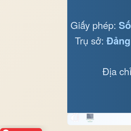
Giấy phép:
Số
Trụ sở:
Đảng
Địa ch