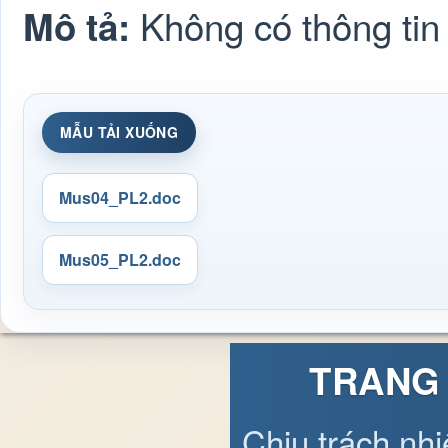
Không có thông tin
Mô tả:
MẪU TẢI XUỐNG
Mus04_PL2.doc
Mus05_PL2.doc
TRANG 
Chịu trách nh