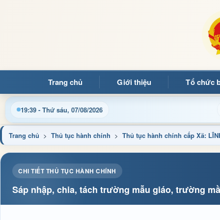
Trang chủ
Giới thiệu
Tổ chức 
ạn đọc đến với Trang thông tin điện tử xã Mường Ảng
C
19:39 - Thứ sáu, 07/08/2026
Trang chủ
>
Thủ tục hành chính
>
Thủ tục hành chính cấp Xã: 
CHI TIẾT THỦ TỤC HÀNH CHÍNH
Sáp nhập, chia, tách trường mẫu giáo, trường mầ