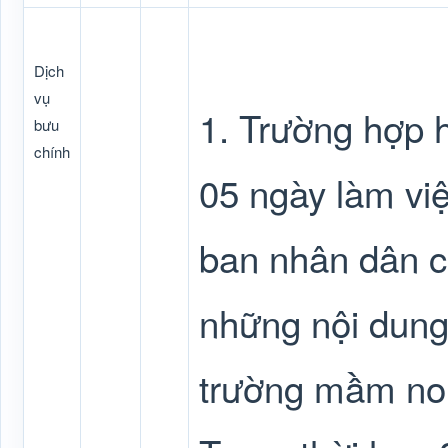
Dịch
vụ
1. Trường hợp h
bưu
chính
05 ngày làm việ
ban nhân dân c
những nội dung
trường mầm non