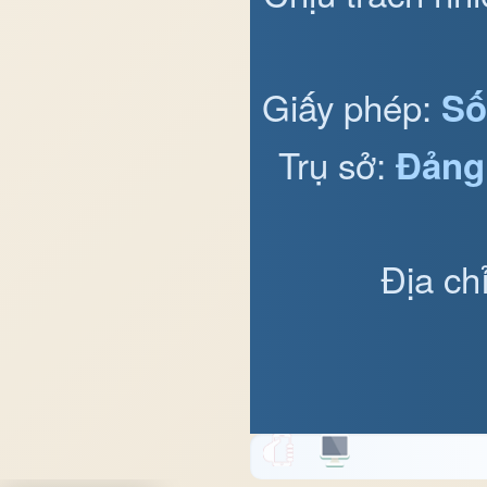
Giấy phép:
Số
Trụ sở:
Đảng
Địa ch