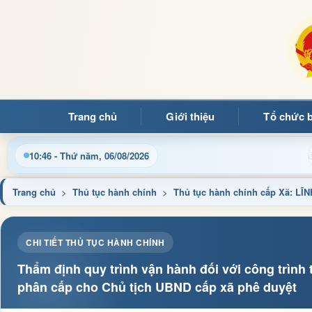
Trang chủ
Giới thiệu
Tổ chức 
g tin điện tử xã Mường Ảng
Cập nhật thông tin điều hàn
10:46 - Thứ năm, 06/08/2026
Trang chủ
>
Thủ tục hành chính
>
Thủ tục hành chính cấp Xã: L
CHI TIẾT THỦ TỤC HÀNH CHÍNH
Thẩm định quy trình vận hành đối với công trình 
phân cấp cho Chủ tịch UBND cấp xã phê duyệt