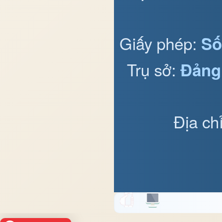
Giấy phép:
Số
Trụ sở:
Đảng
Địa ch