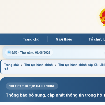
Trang chủ
Giới thiệu
Tổ chức 
uý bạn đọc đến với Trang thông tin điện tử xã Mường Ảng
15:55 - Thứ năm, 06/08/2026
Trang chủ
>
Thủ tục hành chính
>
Thủ tục hành chính cấp Xã: 
XÃ
CHI TIẾT THỦ TỤC HÀNH CHÍNH
Thông báo bổ sung, cập nhật thông tin trong hồ s