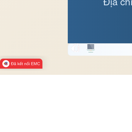
Địa ch
Đã kết nối EMC