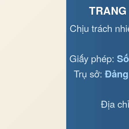
TRANG 
Chịu trách nh
Giấy phép:
Số
Trụ sở:
Đảng
Địa ch