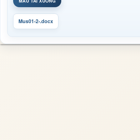
MẪU TẢI XUỐNG
Mus01-2-.docx