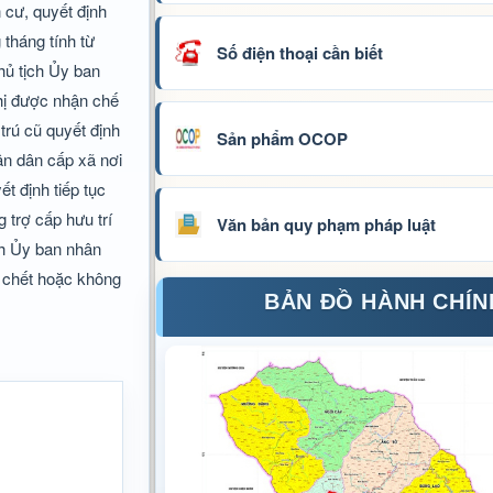
 cư, quyết định
 tháng tính từ
Số điện thoại cần biết
hủ tịch Ủy ban
ghị được nhận chế
trú cũ quyết định
Sản phẩm OCOP
hân dân cấp xã nơi
t định tiếp tục
g trợ cấp hưu trí
Văn bản quy phạm pháp luật
ch Ủy ban nhân
ng chết hoặc không
BẢN ĐỒ HÀNH CHÍN