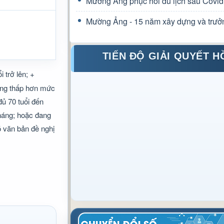
Mường Ảng phục hồi du lịch sau Covid
Mường Ảng - 15 năm xây dựng và trưở
TIẾN ĐỘ GIẢI QUYẾT H
 trở lên; +
áng thấp hơn mức
đủ 70 tuổi đến
háng; hoặc đang
ó văn bản đề nghị