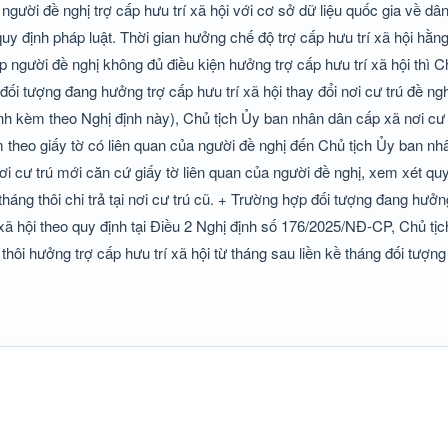
người đề nghị trợ cấp hưu trí xã hội với cơ sở dữ liệu quốc gia về dân
 quy định pháp luật. Thời gian hưởng chế độ trợ cấp hưu trí xã hội hằng
 người đề nghị không đủ điều kiện hưởng trợ cấp hưu trí xã hội thì C
 đối tượng đang hưởng trợ cấp hưu trí xã hội thay đổi nơi cư trú đề n
ành kèm theo Nghị định này), Chủ tịch Ủy ban nhân dân cấp xã nơi cư 
kèm theo giấy tờ có liên quan của người đề nghị đến Chủ tịch Ủy ban n
i cư trú mới căn cứ giấy tờ liên quan của người đề nghị, xem xét quyế
ừ tháng thôi chi trả tại nơi cư trú cũ. + Trường hợp đối tượng đang hưởn
 xã hội theo quy định tại Điều 2 Nghị định số 176/2025/NĐ-CP, Chủ tị
 thôi hưởng trợ cấp hưu trí xã hội từ tháng sau liền kề tháng đối tượ