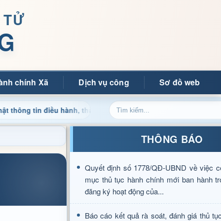
 TỬ
G
ành chính Xã
Dịch vụ công
Sơ đồ web
 tin điều hành, thủ tục hành chính và tin tức địa phương nhanh 
THÔNG BÁO
Quyết định số 1778/QĐ-UBND về việc c
mục thủ tục hành chính mới ban hành tr
đăng ký hoạt động của...
Báo cáo kết quả rà soát, đánh giá thủ tụ