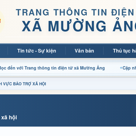
TRANG THÔNG TIN ĐIỆN
XÃ MƯỜNG ẢN
Tin tức - Sự kiện
Văn bản
Thủ tục h
ới Trang thông tin điện tử xã Mường Ảng
Cập nhật thông
ĨNH VỰC BẢO TRỢ XÃ HỘI
 xã hội