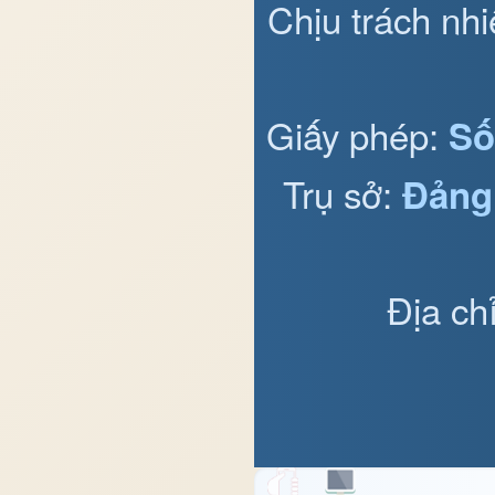
Chịu trách nh
Giấy phép:
Số
Trụ sở:
Đảng
Địa ch