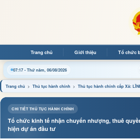
Trang chủ
Giới thiệu
Tổ chức 
 với Trang thông tin điện tử xã Mường Ảng
Cập nhật thô
07:17 - Thứ năm, 06/08/2026
Trang chủ
>
Thủ tục hành chính
>
Thủ tục hành chính cấp Xã: LĨ
CHI TIẾT THỦ TỤC HÀNH CHÍNH
Tổ chức kinh tế nhận chuyển nhượng, thuê quyề
hiện dự án đầu tư