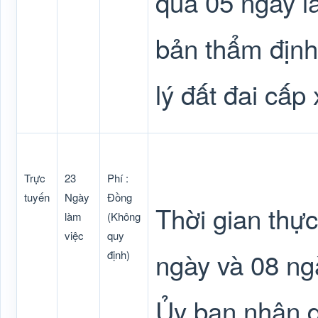
quá 05 ngày l
bản thẩm định
lý đất đai cấp 
Trực
23
Phí :
tuyến
Ngày
Đồng
Thời gian thự
làm
(Không
việc
quy
ngày và 08 ngà
định)
Ủy ban nhân d