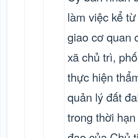
làm việc kể t
giao cơ quan 
xã chủ trì, ph
thực hiện thẩ
quản lý đất đa
trong thời hạ
đạo của Chủ t