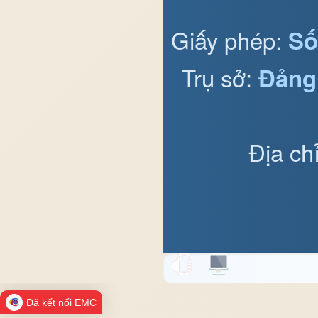
Giấy phép:
Số
Trụ sở:
Đảng
Địa ch
Đã kết nối EMC