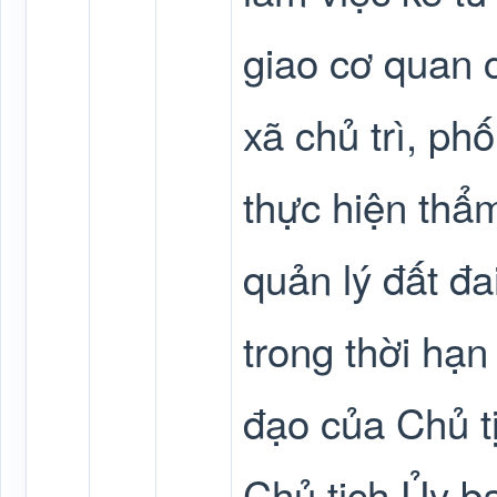
giao cơ quan 
xã chủ trì, ph
thực hiện thẩ
quản lý đất đa
trong thời hạ
đạo của Chủ t
Chủ tịch Ủy b