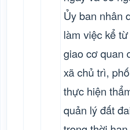
Ủy ban nhân d
làm việc kể t
giao cơ quan 
xã chủ trì, ph
thực hiện thẩ
quản lý đất đa
trong thời hạ