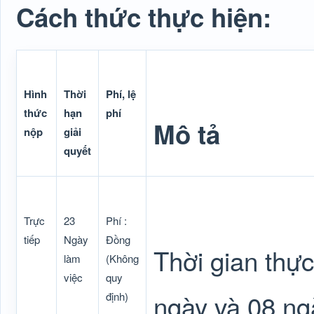
Cách thức thực hiện:
Hình
Thời
Phí, lệ
thức
hạn
phí
Mô tả
nộp
giải
quyết
Trực
23
Phí :
tiếp
Ngày
Đồng
Thời gian thự
làm
(Không
việc
quy
ngày và 08 ngà
định)