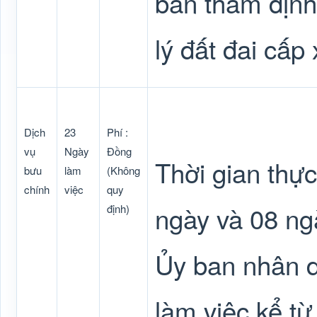
bản thẩm định
lý đất đai cấp 
Dịch
23
Phí :
vụ
Ngày
Đồng
Thời gian thự
bưu
làm
(Không
chính
việc
quy
ngày và 08 ngà
định)
Ủy ban nhân d
làm việc kể t