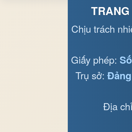
TRANG 
Chịu trách nh
Giấy phép:
Số
Trụ sở:
Đảng
Địa ch