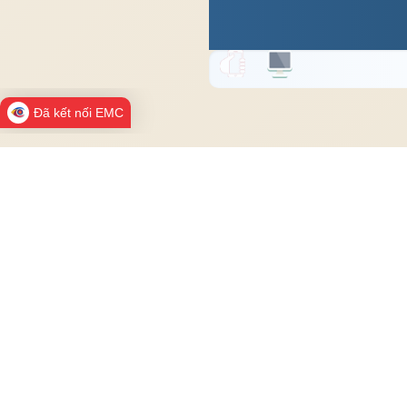
Đã kết nối EMC