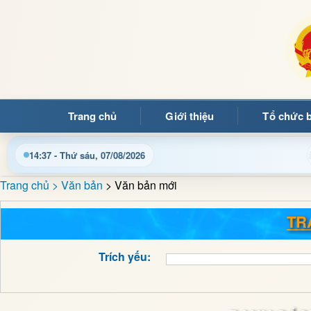
Trang chủ
Giới thiệu
Tổ chức 
Cập nhật thông tin điều hành, thủ tục hành chính và tin t
14:37 - Thứ sáu, 07/08/2026
Trang chủ
> Văn bản
> Văn bản mới
TR
Trích yếu: