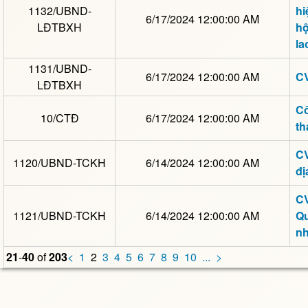
1132/UBND-
hi
6/17/2024 12:00:00 AM
LĐTBXH
hộ
la
1131/UBND-
6/17/2024 12:00:00 AM
CV
LĐTBXH
Cô
10/CTĐ
6/17/2024 12:00:00 AM
th
CV
1120/UBND-TCKH
6/14/2024 12:00:00 AM
đị
CV
1121/UBND-TCKH
6/14/2024 12:00:00 AM
Qu
nh
21
-
40
of
203
<
1
2
3
4
5
6
7
8
9
10
...
>