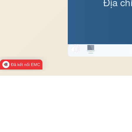
Địa ch
Đã kết nối EMC