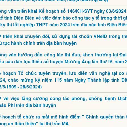
ng văn triển khai Kế hoạch số 146/KH-SYT ngày 03/6/2024
tế tỉnh Điện Biên về viêc đảm bảo công tác y tế trong thời g
 kỳ thi tốt nghiệp THPT năm 2024 trên địa bàn tỉnh Điện Biê
 triển khai chuyển đổi, sử dụng tài khoản VNeID trong th
ủ tục hành chính trên địa bàn huyện
ng văn hướng dẫn công tác thi đua, khen thưởng tại Đại 
ểu các dân tộc thiểu số huyện Mường Ảng lần thứ IV, năm 
 hoạch Tổ chức tuyên truyền, lưu diễn văn nghệ tại cơ
24, chào mừng kỷ niệm 115 năm Ngày Thành lập tỉnh Đi
8/6/1909 - 28/6/2024)
 về việc tăng cường công tác phòng, chống bệnh Dịch
âu Phi trên địa bàn huyện
 hoạch tổ chức ra mắt mô hình điểm " Chính quyền thân t
ng an thân thiện" tại thị trấn MA