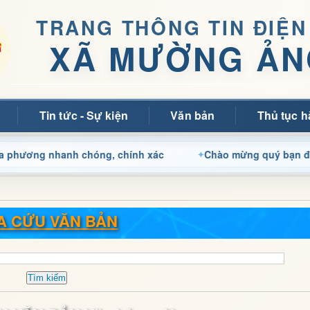
TRANG THÔNG TIN ĐIỆN
XÃ MƯỜNG ẢN
Tin tức - Sự kiện
Văn bản
Thủ tục h
nhanh chóng, chính xác
Chào mừng quý bạn đọc đến với T
A CỨU VĂN BẢN
Tìm kiếm