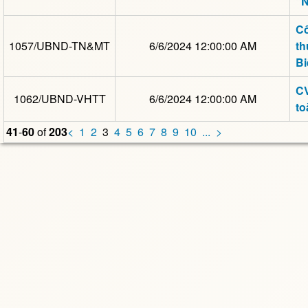
“N
Cô
1057/UBND-TN&MT
6/6/2024 12:00:00 AM
th
Bi
CV
1062/UBND-VHTT
6/6/2024 12:00:00 AM
to
41
-
60
of
203
<
1
2
3
4
5
6
7
8
9
10
...
>