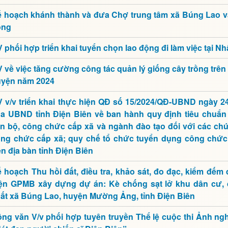
 hoạch khánh thành và đưa Chợ trung tâm xã Búng Lao v
ộng
 phối hợp triển khai tuyển chọn lao động đi làm việc tại N
 về việc tăng cường công tác quản lý giống cây trồng trên
yện năm 2024
 v/v triển khai thực hiện QĐ số 15/2024/QĐ-UBND ngày 24
a UBND tỉnh Điện Biên về ban hành quy định tiêu chuẩn 
n bộ, công chức cấp xã và ngành đào tạo đối với các ch
ng chức cấp xã; quy chế tổ chức tuyển dụng công chức
ên địa bàn tỉnh Điện Biên
 hoạch Thu hồi đất, điều tra, khảo sát, đo đạc, kiểm đếm
ện GPMB xây dựng dự án: Kè chống sạt lở khu dân cư, 
ất xã Búng Lao, huyện Mường Ảng, tỉnh Điện Biên
ng văn V/v phối hợp tuyên truyền Thể lệ cuộc thi Ảnh ngh