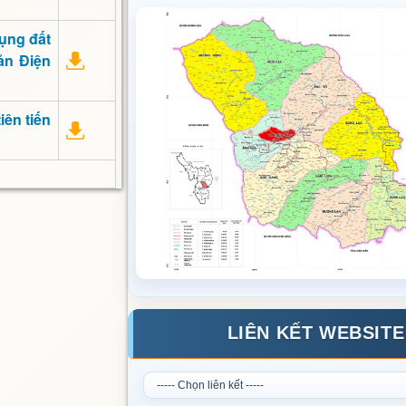
ụng đất
ản Điện
iên tiến
LIÊN KẾT WEBSITE