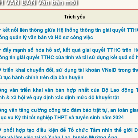
 VĂN BẢN Văn bản mới
Trích yếu
 kết nối liên thông giữa Hệ thống thông tin giải quyết TT
ống quản lý văn bản và Hồ sơ công việc
 đẩy mạnh số hóa hồ sơ, kết quả giải quyết TTHC trên H
ông tin giải quyết TTHC của tỉnh và tái sử dụng kết quả số 
 triển khai chuyển đổi, sử dụng tài khoản VNeID trong th
ủ tục hành chính trên địa bàn huyện
ng văn triển khai văn bản hợp nhất của Bộ Lao động
nh & xã hội về quy định xác định mức độ khuyết tật
ng văn tăng cường công tác đảm bảo trật tự, an toàn gia
ục vụ Kỳ thi tốt nghiệp THPT và tuyển sinh năm 2024
 phối hợp tạo điều kiện để Tổ chức Tầm nhìn thế giới 
ăm và làm việc tại xã Xuân Lao, huyện Mường Ảng