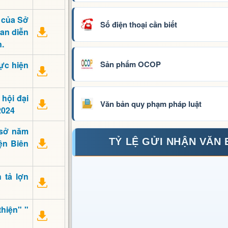
 của Sở
Số điện thoại cần biết
ian diễn
n.
Sản phẩm OCOP
ực hiện
hội đại
Văn bản quy phạm pháp luật
2024
 sở năm
TỶ LỆ GỬI NHẬN VĂN
ện Biên
 tả lợn
hiện" "