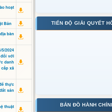
ào hoạt
TIẾN ĐỘ GIẢI QUYẾT H
hật Bản
 địa bàn
/5/2024
đối với
ức danh
 cấp xã
 để thực
đất sản
BẢN ĐỒ HÀNH CHÍN
ệ thuật