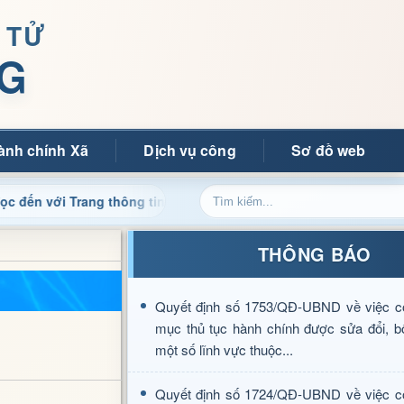
 TỬ
G
ành chính Xã
Dịch vụ công
Sơ đồ web
rang thông tin điện tử xã Mường Ảng
Cập nhật thông tin
THÔNG BÁO
Quyết định số 1753/QĐ-UBND về việc c
mục thủ tục hành chính được sửa đổi, b
một số lĩnh vực thuộc...
Quyết định số 1724/QĐ-UBND về việc c