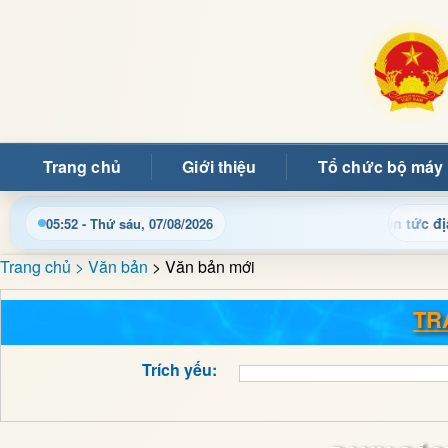
Trang chủ
Giới thiệu
Tổ chức bộ máy
 thông tin điều hành, thủ tục hành chính và tin tức địa phương 
05:52 - Thứ sáu, 07/08/2026
Trang chủ
> Văn bản
> Văn bản mới
TR
Trích yếu: