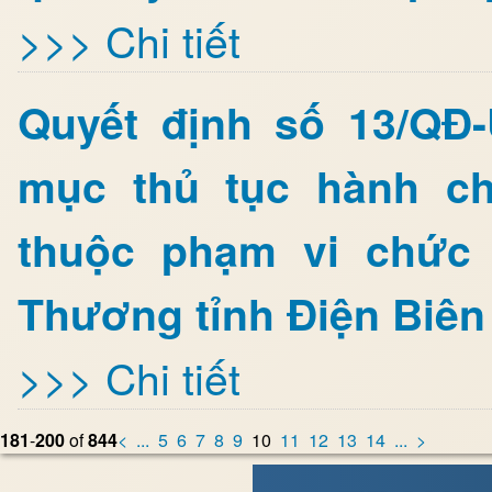
>>> Chi tiết
Quyết định số 13/QĐ
mục thủ tục hành ch
thuộc phạm vi chức
Thương tỉnh Điện Biên
>>> Chi tiết
181
-
200
of
844
<
...
5
6
7
8
9
10
11
12
13
14
...
>