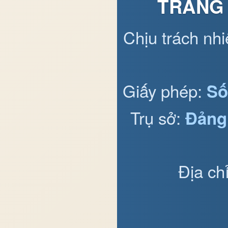
TRANG 
Chịu trách nh
Giấy phép:
Số
Trụ sở:
Đảng
Địa ch