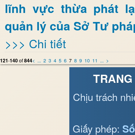
lĩnh vực thừa phát l
quản lý của Sở Tư pháp
>>> Chi tiết
121
-
140
of
844
<
...
2
3
4
5
6
7
8
9
10
11
...
>
TRANG 
Chịu trách nh
Giấy phép:
Số