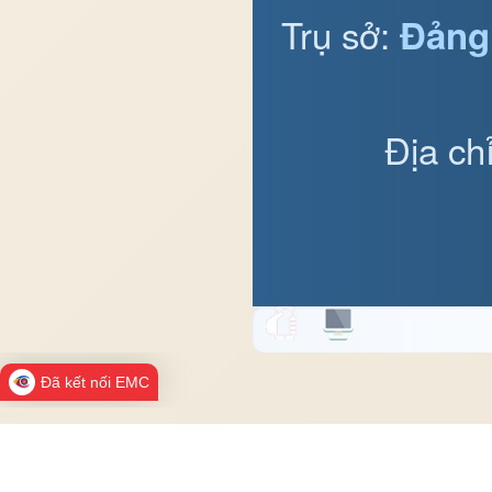
Trụ sở:
Đảng
Địa ch
Đã kết nối EMC