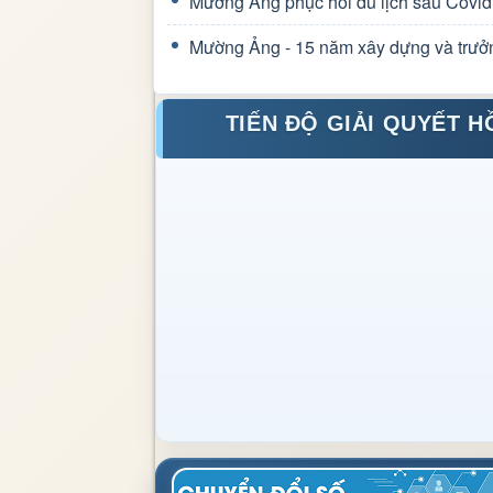
Mường Ảng phục hồi du lịch sau Covid
Mường Ảng - 15 năm xây dựng và trưở
TIẾN ĐỘ GIẢI QUYẾT H