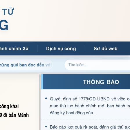
 TỬ
G
ành chính Xã
Dịch vụ công
Sơ đồ web
n đọc đến với Trang thông tin điện tử xã Mường Ảng
Cậ
THÔNG BÁO
Quyết định số 1778/QĐ-UBND về việc c
mục thủ tục hành chính mới ban hành tr
công khai
đăng ký hoạt động của...
79 đi bản Mánh
Báo cáo kết quả rà soát, đánh giá thủ tụ