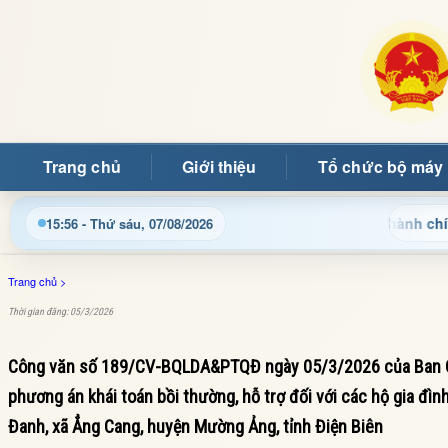
Trang chủ
Giới thiệu
Tổ chức bộ máy
Cập nhật thông tin điều hành, thủ tục hành chính và tin
15:56 - Thứ sáu, 07/08/2026
Trang chủ
>
Thời gian đăng: 05/3/2026
Công văn số 189/CV-BQLDA&PTQĐ ngày 05/3/2026 của Ban Quản
phương án khái toán bồi thường, hỗ trợ đối với các hộ gia đìn
Đanh, xã Ẳng Cang, huyện Mường Ảng, tỉnh Điện Biên