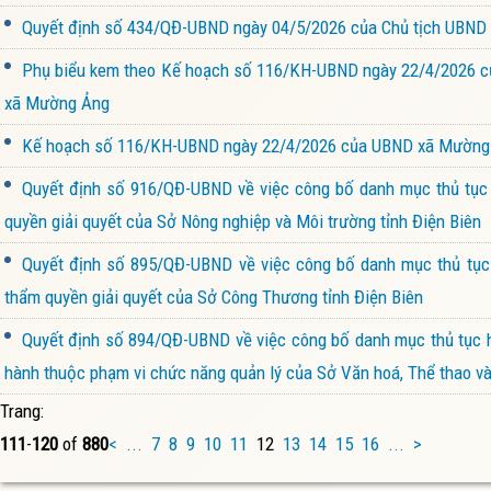
Quyết định số 434/QĐ-UBND ngày 04/5/2026 của Chủ tịch UBND 
Phụ biểu kem theo Kế hoạch số 116/KH-UBND ngày 22/4/2026 củ
xã Mường Ảng
Kế hoạch số 116/KH-UBND ngày 22/4/2026 của UBND xã Mường Ả
Quyết định số 916/QĐ-UBND về việc công bố danh mục thủ tục h
quyền giải quyết của Sở Nông nghiệp và Môi trường tỉnh Điện Biên
Quyết định số 895/QĐ-UBND về việc công bố danh mục thủ tục 
thẩm quyền giải quyết của Sở Công Thương tỉnh Điện Biên
Quyết định số 894/QĐ-UBND về việc công bố danh mục thủ tục hà
hành thuộc phạm vi chức năng quản lý của Sở Văn hoá, Thể thao và 
Trang:
111
-
120
of
880
<
...
7
8
9
10
11
12
13
14
15
16
...
>