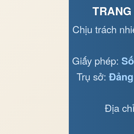
TRANG 
Chịu trách nh
Giấy phép:
Số
Trụ sở:
Đảng
Địa ch