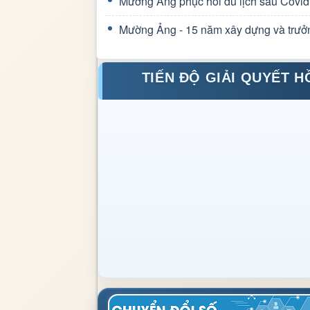
Mường Ảng phục hồi du lịch sau Covid
Mường Ảng - 15 năm xây dựng và trưở
TIẾN ĐỘ GIẢI QUYẾT H