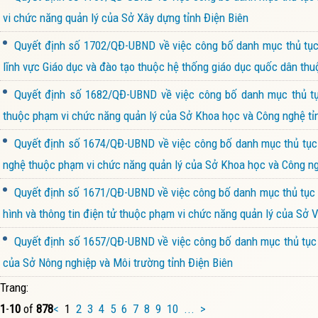
vi chức năng quản lý của Sở Xây dựng tỉnh Điện Biên
Quyết định số 1702/QĐ-UBND về việc công bố danh mục thủ tục h
lĩnh vực Giáo dục và đào tạo thuộc hệ thống giáo dục quốc dân thu
Quyết định số 1682/QĐ-UBND về việc công bố danh mục thủ tục
thuộc phạm vi chức năng quản lý của Sở Khoa học và Công nghệ tỉ
Quyết định số 1674/QĐ-UBND về việc công bố danh mục thủ tục h
nghệ thuộc phạm vi chức năng quản lý của Sở Khoa học và Công ng
Quyết định số 1671/QĐ-UBND về việc công bố danh mục thủ tục h
hình và thông tin điện tử thuộc phạm vi chức năng quản lý của Sở V
Quyết định số 1657/QĐ-UBND về việc công bố danh mục thủ tục h
của Sở Nông nghiệp và Môi trường tỉnh Điện Biên
Trang:
1
-
10
of
878
<
1
2
3
4
5
6
7
8
9
10
...
>