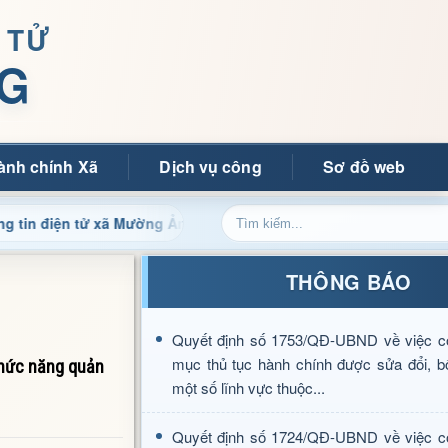
 TỬ
G
ành chính Xã
Dịch vụ công
Sơ đồ web
n tử xã Mường Ảng
Cập nhật thông tin điều hành, thủ tục
THÔNG BÁO
Quyết định số 1753/QĐ-UBND về việc c
mục thủ tục hành chính được sửa đổi, b
chức năng quản
một số lĩnh vực thuộc...
Quyết định số 1724/QĐ-UBND về việc c